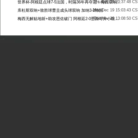
Thu Dec 28 20:37:48 CS
世界杯-阿根廷点球7-5法国，时隔36年再夺冠！梅西双响姆巴佩戴帽
Mon Dec 19 15:03:43 CS
库杜斯双响+致胜球曹圭成头球双响 加纳3-2韩国
Tue Nov 29 13:08:50 CS
梅西无解贴地斩+助攻恩佐破门 阿根廷2-0墨西哥升小组第二
Sun Nov 27 13:39:42 CS
-->