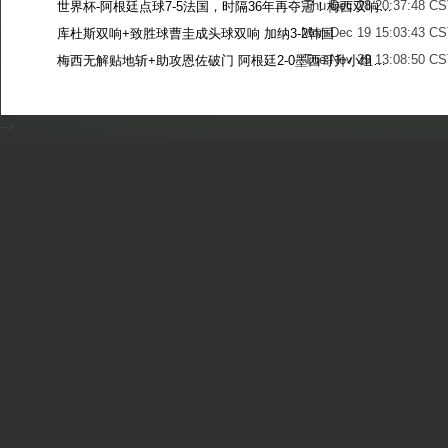
Thu Dec 28 20:37:48 CS
世界杯-阿根廷点球7-5法国，时隔36年再夺冠！梅西双响姆巴佩戴帽
Mon Dec 19 15:03:43 CS
库杜斯双响+致胜球曹圭成头球双响 加纳3-2韩国
Tue Nov 29 13:08:50 CS
梅西无解贴地斩+助攻恩佐破门 阿根廷2-0墨西哥升小组第二
Sun Nov 27 13:39:42 CS
-->