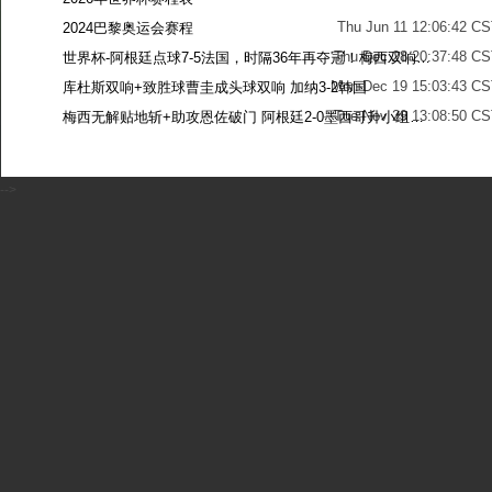
Thu Jun 11 12:06:42 C
2024巴黎奥运会赛程
Thu Dec 28 20:37:48 CS
世界杯-阿根廷点球7-5法国，时隔36年再夺冠！梅西双响姆巴佩戴帽
Mon Dec 19 15:03:43 CS
库杜斯双响+致胜球曹圭成头球双响 加纳3-2韩国
Tue Nov 29 13:08:50 CS
梅西无解贴地斩+助攻恩佐破门 阿根廷2-0墨西哥升小组第二
Sun Nov 27 13:39:42 CS
-->