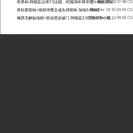
Thu Dec 28 20:37:48 CS
世界杯-阿根廷点球7-5法国，时隔36年再夺冠！梅西双响姆巴佩戴帽
Mon Dec 19 15:03:43 CS
库杜斯双响+致胜球曹圭成头球双响 加纳3-2韩国
Tue Nov 29 13:08:50 CS
梅西无解贴地斩+助攻恩佐破门 阿根廷2-0墨西哥升小组第二
Sun Nov 27 13:39:42 CS
-->