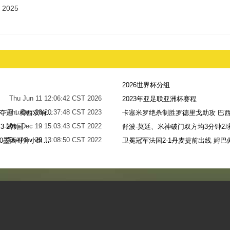
 2025
2026世界杯分组
Thu Jun 11 12:06:42 CST 2026
2023年亚足联亚洲杯赛程
Thu Dec 28 20:37:48 CST 2023
世界杯-阿根廷点球7-5法国，时隔36年再夺冠！梅西双响姆巴佩戴帽
卡塞米罗绝杀制胜罗德里戈助攻 巴西
Mon Dec 19 15:03:43 CST 2022
-2韩国
舒波-莫廷、米神破门双方均3分钟2球
Tue Nov 29 13:08:50 CST 2022
梅西无解贴地斩+助攻恩佐破门 阿根廷2-0墨西哥升小组第二
卫冕冠军法国2-1丹麦提前出线 姆巴
Sun Nov 27 13:39:42 CST 2022