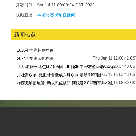
开赛时间：Sat Jul 11 09:00:24 CST 2026
视频直播：
本场比赛视频直播间
新闻热点
2026年世界杯赛程表
Thu Jun 11 12:06:42 CS
2024巴黎奥运会赛程
Thu Dec 28 20:37:48 CS
世界杯-阿根廷点球7-5法国，时隔36年再夺冠！梅西双响姆巴佩戴帽
Mon Dec 19 15:03:43 CS
库杜斯双响+致胜球曹圭成头球双响 加纳3-2韩国
Tue Nov 29 13:08:50 CS
梅西无解贴地斩+助攻恩佐破门 阿根廷2-0墨西哥升小组第二
Sun Nov 27 13:39:42 CS
-->