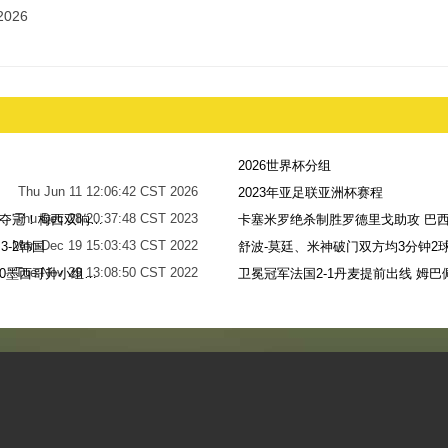
2026
2026世界杯分组
Thu Jun 11 12:06:42 CST 2026
2023年亚足联亚洲杯赛程
Thu Dec 28 20:37:48 CST 2023
世界杯-阿根廷点球7-5法国，时隔36年再夺冠！梅西双响姆巴佩戴帽
卡塞米罗绝杀制胜罗德里戈助攻 巴西
Mon Dec 19 15:03:43 CST 2022
-2韩国
舒波-莫廷、米神破门双方均3分钟2球
Tue Nov 29 13:08:50 CST 2022
梅西无解贴地斩+助攻恩佐破门 阿根廷2-0墨西哥升小组第二
卫冕冠军法国2-1丹麦提前出线 姆巴
Sun Nov 27 13:39:42 CST 2022