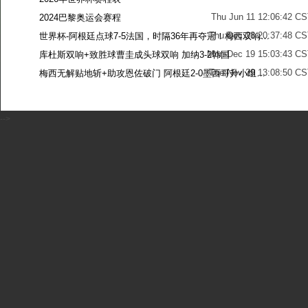
Thu Jun 11 12:06:42 C
2024巴黎奥运会赛程
Thu Dec 28 20:37:48 CS
世界杯-阿根廷点球7-5法国，时隔36年再夺冠！梅西双响姆巴佩戴帽
Mon Dec 19 15:03:43 CS
库杜斯双响+致胜球曹圭成头球双响 加纳3-2韩国
Tue Nov 29 13:08:50 CS
梅西无解贴地斩+助攻恩佐破门 阿根廷2-0墨西哥升小组第二
Sun Nov 27 13:39:42 CS
-->