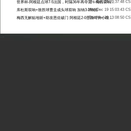
Thu Dec 28 20:37:48 CS
世界杯-阿根廷点球7-5法国，时隔36年再夺冠！梅西双响姆巴佩戴帽
Mon Dec 19 15:03:43 CS
库杜斯双响+致胜球曹圭成头球双响 加纳3-2韩国
Tue Nov 29 13:08:50 CS
梅西无解贴地斩+助攻恩佐破门 阿根廷2-0墨西哥升小组第二
Sun Nov 27 13:39:42 CS
-->