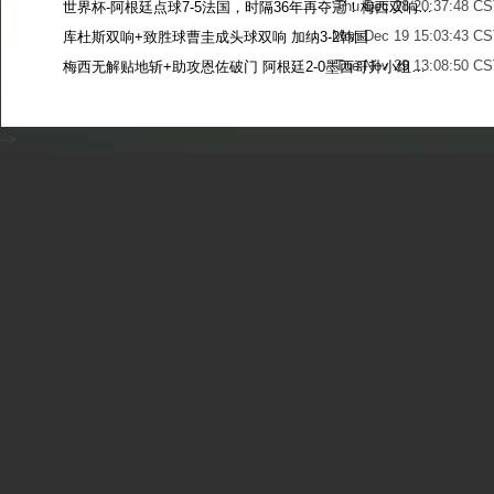
Thu Dec 28 20:37:48 CS
世界杯-阿根廷点球7-5法国，时隔36年再夺冠！梅西双响姆巴佩戴帽
Mon Dec 19 15:03:43 CS
库杜斯双响+致胜球曹圭成头球双响 加纳3-2韩国
Tue Nov 29 13:08:50 CS
梅西无解贴地斩+助攻恩佐破门 阿根廷2-0墨西哥升小组第二
Sun Nov 27 13:39:42 CS
-->