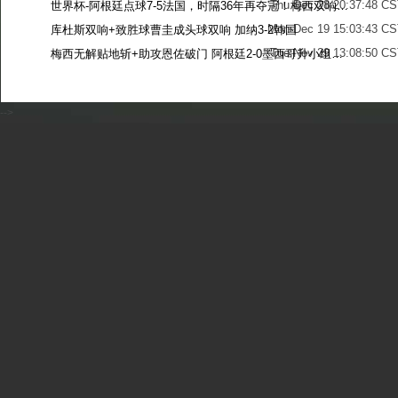
Thu Dec 28 20:37:48 CS
世界杯-阿根廷点球7-5法国，时隔36年再夺冠！梅西双响姆巴佩戴帽
Mon Dec 19 15:03:43 CS
库杜斯双响+致胜球曹圭成头球双响 加纳3-2韩国
Tue Nov 29 13:08:50 CS
梅西无解贴地斩+助攻恩佐破门 阿根廷2-0墨西哥升小组第二
Sun Nov 27 13:39:42 CS
-->