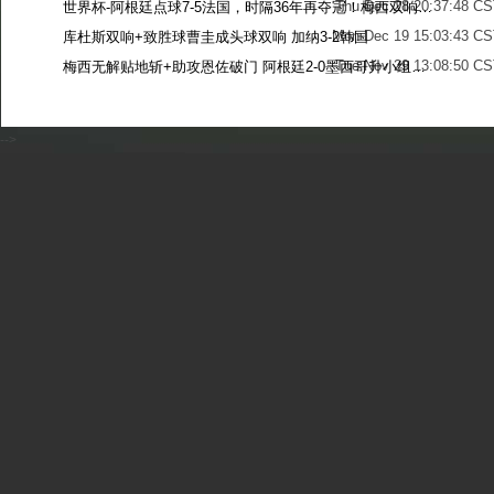
Thu Dec 28 20:37:48 CS
世界杯-阿根廷点球7-5法国，时隔36年再夺冠！梅西双响姆巴佩戴帽
Mon Dec 19 15:03:43 CS
库杜斯双响+致胜球曹圭成头球双响 加纳3-2韩国
Tue Nov 29 13:08:50 CS
梅西无解贴地斩+助攻恩佐破门 阿根廷2-0墨西哥升小组第二
Sun Nov 27 13:39:42 CS
-->