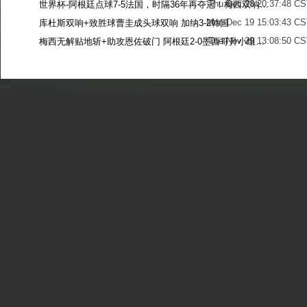
Thu Dec 28 20:37:48 CS
世界杯-阿根廷点球7-5法国，时隔36年再夺冠！梅西双响姆巴佩戴帽
Mon Dec 19 15:03:43 CS
库杜斯双响+致胜球曹圭成头球双响 加纳3-2韩国
Tue Nov 29 13:08:50 CS
梅西无解贴地斩+助攻恩佐破门 阿根廷2-0墨西哥升小组第二
Sun Nov 27 13:39:42 CS
-->