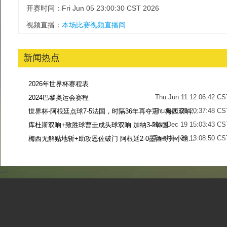
开赛时间：Fri Jun 05 23:00:30 CST 2026
视频直播：
本场比赛视频直播间
新闻热点
2026年世界杯赛程表
Thu Jun 11 12:06:42 CS
2024巴黎奥运会赛程
Thu Dec 28 20:37:48 CS
世界杯-阿根廷点球7-5法国，时隔36年再夺冠！梅西双响姆巴佩戴帽
Mon Dec 19 15:03:43 CS
库杜斯双响+致胜球曹圭成头球双响 加纳3-2韩国
Tue Nov 29 13:08:50 CS
梅西无解贴地斩+助攻恩佐破门 阿根廷2-0墨西哥升小组第二
Sun Nov 27 13:39:42 CS
-->