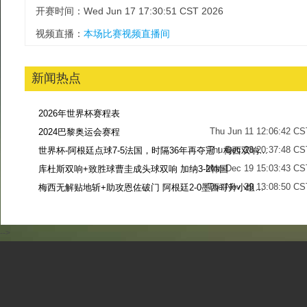
开赛时间：Wed Jun 17 17:30:51 CST 2026
视频直播：
本场比赛视频直播间
新闻热点
2026年世界杯赛程表
Thu Jun 11 12:06:42 CS
2024巴黎奥运会赛程
Thu Dec 28 20:37:48 CS
世界杯-阿根廷点球7-5法国，时隔36年再夺冠！梅西双响姆巴佩戴帽
Mon Dec 19 15:03:43 CS
库杜斯双响+致胜球曹圭成头球双响 加纳3-2韩国
Tue Nov 29 13:08:50 CS
梅西无解贴地斩+助攻恩佐破门 阿根廷2-0墨西哥升小组第二
Sun Nov 27 13:39:42 CS
-->