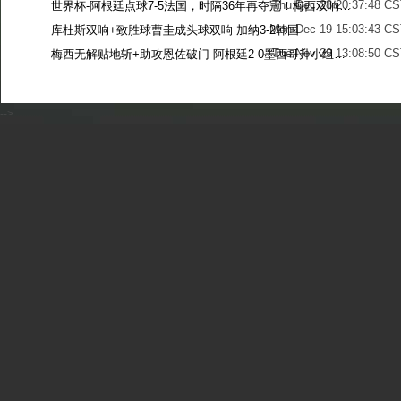
Thu Dec 28 20:37:48 CS
世界杯-阿根廷点球7-5法国，时隔36年再夺冠！梅西双响姆巴佩戴帽
Mon Dec 19 15:03:43 CS
库杜斯双响+致胜球曹圭成头球双响 加纳3-2韩国
Tue Nov 29 13:08:50 CS
梅西无解贴地斩+助攻恩佐破门 阿根廷2-0墨西哥升小组第二
Sun Nov 27 13:39:42 CS
-->