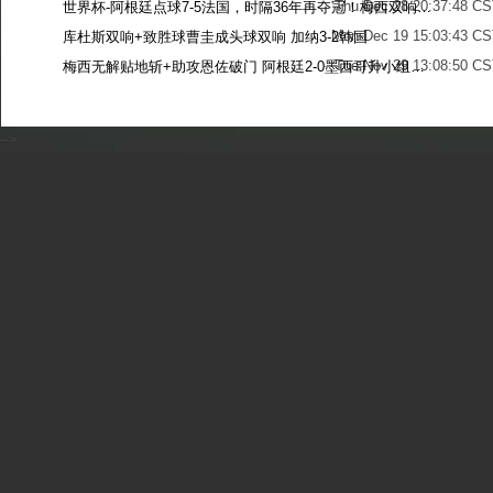
Thu Dec 28 20:37:48 CS
世界杯-阿根廷点球7-5法国，时隔36年再夺冠！梅西双响姆巴佩戴帽
Mon Dec 19 15:03:43 CS
库杜斯双响+致胜球曹圭成头球双响 加纳3-2韩国
Tue Nov 29 13:08:50 CS
梅西无解贴地斩+助攻恩佐破门 阿根廷2-0墨西哥升小组第二
Sun Nov 27 13:39:42 CS
-->