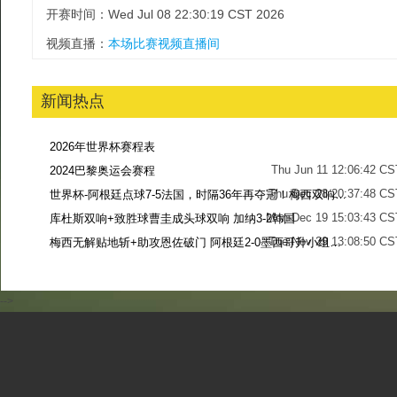
开赛时间：Wed Jul 08 22:30:19 CST 2026
视频直播：
本场比赛视频直播间
新闻热点
2026年世界杯赛程表
Thu Jun 11 12:06:42 CS
2024巴黎奥运会赛程
Thu Dec 28 20:37:48 CS
世界杯-阿根廷点球7-5法国，时隔36年再夺冠！梅西双响姆巴佩戴帽
Mon Dec 19 15:03:43 CS
库杜斯双响+致胜球曹圭成头球双响 加纳3-2韩国
Tue Nov 29 13:08:50 CS
梅西无解贴地斩+助攻恩佐破门 阿根廷2-0墨西哥升小组第二
Sun Nov 27 13:39:42 CS
-->