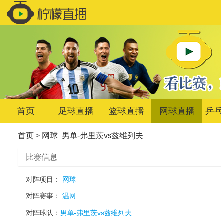
首页
足球直播
篮球直播
网球直播
乒
首页
>
网球
男单-弗里茨vs兹维列夫
比赛信息
对阵项目：
网球
对阵赛事：
温网
对阵球队：
男单-弗里茨vs兹维列夫