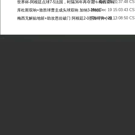
Thu Dec 28 20:37:48 CS
世界杯-阿根廷点球7-5法国，时隔36年再夺冠！梅西双响姆巴佩戴帽
Mon Dec 19 15:03:43 CS
库杜斯双响+致胜球曹圭成头球双响 加纳3-2韩国
Tue Nov 29 13:08:50 CS
梅西无解贴地斩+助攻恩佐破门 阿根廷2-0墨西哥升小组第二
Sun Nov 27 13:39:42 CS
-->