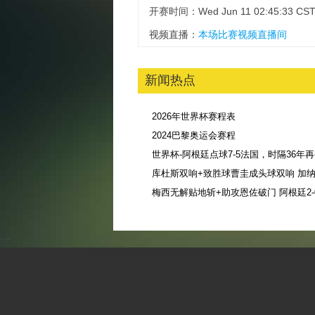
开赛时间：Wed Jun 11 02:45:33 CST
视频直播：
本场比赛视频直播间
新闻热点
2026年世界杯赛程表
2024巴黎奥运会赛程
库杜斯双响+致胜球曹圭成头球双响 加纳3
-->