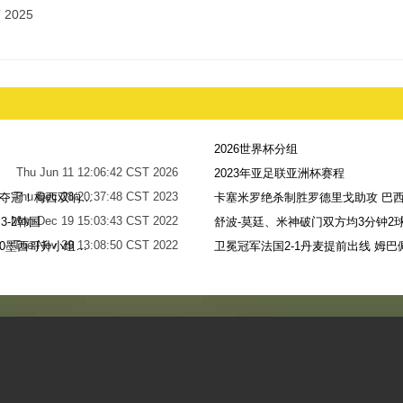
 2025
2026世界杯分组
Thu Jun 11 12:06:42 CST 2026
2023年亚足联亚洲杯赛程
Thu Dec 28 20:37:48 CST 2023
世界杯-阿根廷点球7-5法国，时隔36年再夺冠！梅西双响姆巴佩戴帽
卡塞米罗绝杀制胜罗德里戈助攻 巴西
Mon Dec 19 15:03:43 CST 2022
-2韩国
舒波-莫廷、米神破门双方均3分钟2球
Tue Nov 29 13:08:50 CST 2022
梅西无解贴地斩+助攻恩佐破门 阿根廷2-0墨西哥升小组第二
卫冕冠军法国2-1丹麦提前出线 姆巴
Sun Nov 27 13:39:42 CST 2022