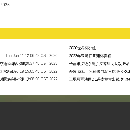
2025
2026世界杯分组
Thu Jun 11 12:06:42 CST 2026
2023年亚足联亚洲杯赛程
Thu Dec 28 20:37:48 CST 2023
世界杯-阿根廷点球7-5法国，时隔36年再夺冠！梅西双响姆巴佩戴帽
卡塞米罗绝杀制胜罗德里戈助攻 巴西
Mon Dec 19 15:03:43 CST 2022
-2韩国
舒波-莫廷、米神破门双方均3分钟2球
Tue Nov 29 13:08:50 CST 2022
梅西无解贴地斩+助攻恩佐破门 阿根廷2-0墨西哥升小组第二
卫冕冠军法国2-1丹麦提前出线 姆巴
Sun Nov 27 13:39:42 CST 2022