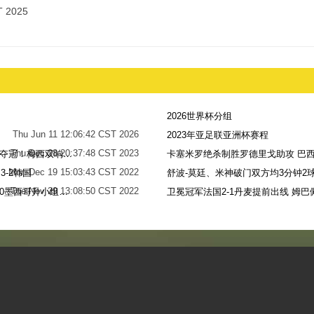
 2025
2026世界杯分组
Thu Jun 11 12:06:42 CST 2026
2023年亚足联亚洲杯赛程
Thu Dec 28 20:37:48 CST 2023
世界杯-阿根廷点球7-5法国，时隔36年再夺冠！梅西双响姆巴佩戴帽
卡塞米罗绝杀制胜罗德里戈助攻 巴西
Mon Dec 19 15:03:43 CST 2022
-2韩国
舒波-莫廷、米神破门双方均3分钟2球
Tue Nov 29 13:08:50 CST 2022
梅西无解贴地斩+助攻恩佐破门 阿根廷2-0墨西哥升小组第二
卫冕冠军法国2-1丹麦提前出线 姆巴
Sun Nov 27 13:39:42 CST 2022