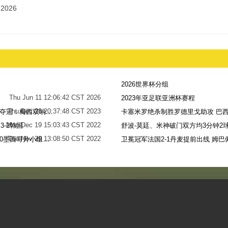
2026
2026世界杯分组
Thu Jun 11 12:06:42 CST 2026
2023年亚足联亚洲杯赛程
Thu Dec 28 20:37:48 CST 2023
世界杯-阿根廷点球7-5法国，时隔36年再夺冠！梅西双响姆巴佩戴帽
卡塞米罗绝杀制胜罗德里戈助攻 巴西
Mon Dec 19 15:03:43 CST 2022
-2韩国
舒波-莫廷、米神破门双方均3分钟2球
Tue Nov 29 13:08:50 CST 2022
梅西无解贴地斩+助攻恩佐破门 阿根廷2-0墨西哥升小组第二
卫冕冠军法国2-1丹麦提前出线 姆巴
Sun Nov 27 13:39:42 CST 2022