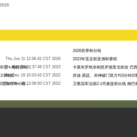
2026
2026世界杯分组
Thu Jun 11 12:06:42 CST 2026
2023年亚足联亚洲杯赛程
Thu Dec 28 20:37:48 CST 2023
世界杯-阿根廷点球7-5法国，时隔36年再夺冠！梅西双响姆巴佩戴帽
卡塞米罗绝杀制胜罗德里戈助攻 巴西
Mon Dec 19 15:03:43 CST 2022
-2韩国
舒波-莫廷、米神破门双方均3分钟2球
Tue Nov 29 13:08:50 CST 2022
梅西无解贴地斩+助攻恩佐破门 阿根廷2-0墨西哥升小组第二
卫冕冠军法国2-1丹麦提前出线 姆巴
Sun Nov 27 13:39:42 CST 2022