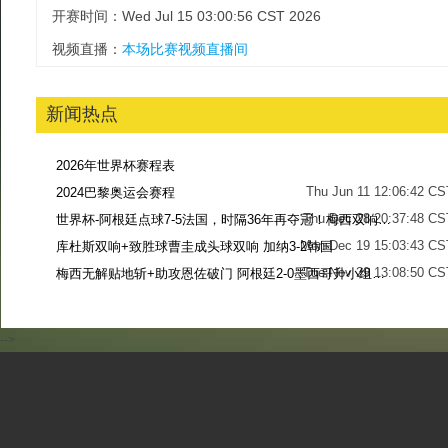
开赛时间：Wed Jul 15 03:00:56 CST 2026
视频直播：
本场比赛视频直播间
新闻热点
2026年世界杯赛程表
Thu Jun 11 12:06:42 CS
2024巴黎奥运会赛程
Thu Dec 28 20:37:48 CS
世界杯-阿根廷点球7-5法国，时隔36年再夺冠！梅西双响姆巴佩戴帽
Mon Dec 19 15:03:43 CS
库杜斯双响+致胜球曹圭成头球双响 加纳3-2韩国
Tue Nov 29 13:08:50 CS
梅西无解贴地斩+助攻恩佐破门 阿根廷2-0墨西哥升小组第二
Sun Nov 27 13:39:42 CS
-->