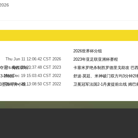
2026
2026世界杯分组
Thu Jun 11 12:06:42 CST 2026
2023年亚足联亚洲杯赛程
Thu Dec 28 20:37:48 CST 2023
世界杯-阿根廷点球7-5法国，时隔36年再夺冠！梅西双响姆巴佩戴帽
卡塞米罗绝杀制胜罗德里戈助攻 巴西
Mon Dec 19 15:03:43 CST 2022
-2韩国
舒波-莫廷、米神破门双方均3分钟2球
Tue Nov 29 13:08:50 CST 2022
梅西无解贴地斩+助攻恩佐破门 阿根廷2-0墨西哥升小组第二
卫冕冠军法国2-1丹麦提前出线 姆巴
Sun Nov 27 13:39:42 CST 2022