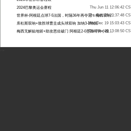
Thu Jun 11 12:06:42 C
2024巴黎奥运会赛程
Thu Dec 28 20:37:48 CS
世界杯-阿根廷点球7-5法国，时隔36年再夺冠！梅西双响姆巴佩戴帽
Mon Dec 19 15:03:43 CS
库杜斯双响+致胜球曹圭成头球双响 加纳3-2韩国
Tue Nov 29 13:08:50 CS
梅西无解贴地斩+助攻恩佐破门 阿根廷2-0墨西哥升小组第二
Sun Nov 27 13:39:42 CS
-->