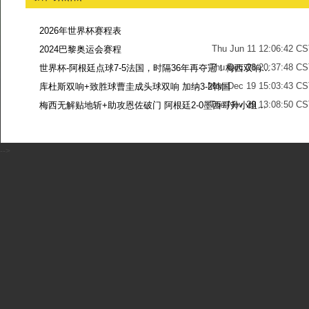
2026年世界杯赛程表
Thu Jun 11 12:06:42 C
2024巴黎奥运会赛程
Thu Dec 28 20:37:48 CS
世界杯-阿根廷点球7-5法国，时隔36年再夺冠！梅西双响姆巴佩戴帽
Mon Dec 19 15:03:43 CS
库杜斯双响+致胜球曹圭成头球双响 加纳3-2韩国
Tue Nov 29 13:08:50 CS
梅西无解贴地斩+助攻恩佐破门 阿根廷2-0墨西哥升小组第二
Sun Nov 27 13:39:42 CS
-->