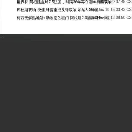
Thu Dec 28 20:37:48 CS
世界杯-阿根廷点球7-5法国，时隔36年再夺冠！梅西双响姆巴佩戴帽
Mon Dec 19 15:03:43 CS
库杜斯双响+致胜球曹圭成头球双响 加纳3-2韩国
Tue Nov 29 13:08:50 CS
梅西无解贴地斩+助攻恩佐破门 阿根廷2-0墨西哥升小组第二
Sun Nov 27 13:39:42 CS
-->