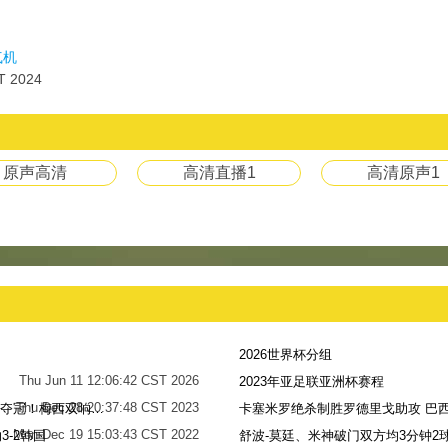
气机
T 2024
原声高清
高清直播1
高清原声1
2026世界杯分组
Thu Jun 11 12:06:42 CST 2026
2023年亚足联亚洲杯赛程
Thu Dec 28 20:37:48 CST 2023
世界杯-阿根廷点球7-5法国，时隔36年再夺冠！梅西双响姆巴佩戴帽
卡塞米罗绝杀制胜罗德里戈助攻 巴西
Mon Dec 19 15:03:43 CST 2022
-2韩国
舒波-莫廷、米神破门双方均3分钟2球