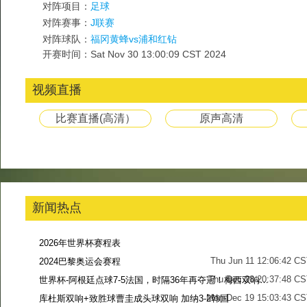
对阵项目：
足球
对阵赛事：
J联赛
对阵球队：
福冈黄蜂vs浦和红钻
开赛时间：Sat Nov 30 13:00:09 CST 2024
视频直播
比赛直播(高清）
原声高清
新闻热点
2026年世界杯赛程表
Thu Jun 11 12:06:42 C
2024巴黎奥运会赛程
Thu Dec 28 20:37:48 CS
世界杯-阿根廷点球7-5法国，时隔36年再夺冠！梅西双响姆巴佩戴帽
Mon Dec 19 15:03:43 CS
库杜斯双响+致胜球曹圭成头球双响 加纳3-2韩国