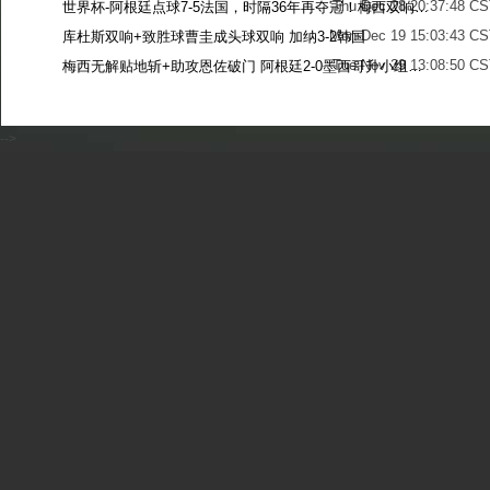
Thu Dec 28 20:37:48 CS
世界杯-阿根廷点球7-5法国，时隔36年再夺冠！梅西双响姆巴佩戴帽
Mon Dec 19 15:03:43 CS
库杜斯双响+致胜球曹圭成头球双响 加纳3-2韩国
Tue Nov 29 13:08:50 CS
梅西无解贴地斩+助攻恩佐破门 阿根廷2-0墨西哥升小组第二
Sun Nov 27 13:39:42 CS
-->