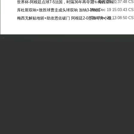
Thu Dec 28 20:37:48 CS
世界杯-阿根廷点球7-5法国，时隔36年再夺冠！梅西双响姆巴佩戴帽
Mon Dec 19 15:03:43 CS
库杜斯双响+致胜球曹圭成头球双响 加纳3-2韩国
Tue Nov 29 13:08:50 CS
梅西无解贴地斩+助攻恩佐破门 阿根廷2-0墨西哥升小组第二
Sun Nov 27 13:39:42 CS
-->