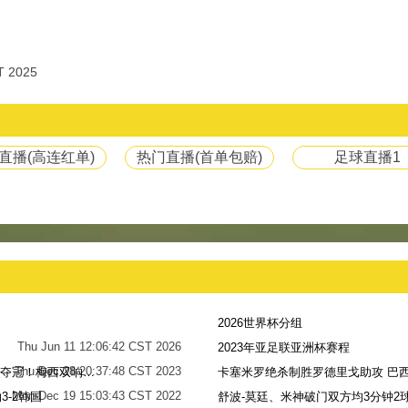
T 2025
直播(高连红单)
热门直播(首单包赔)
足球直播1
2026世界杯分组
Thu Jun 11 12:06:42 CST 2026
2023年亚足联亚洲杯赛程
Thu Dec 28 20:37:48 CST 2023
世界杯-阿根廷点球7-5法国，时隔36年再夺冠！梅西双响姆巴佩戴帽
卡塞米罗绝杀制胜罗德里戈助攻 巴西
Mon Dec 19 15:03:43 CST 2022
-2韩国
舒波-莫廷、米神破门双方均3分钟2球