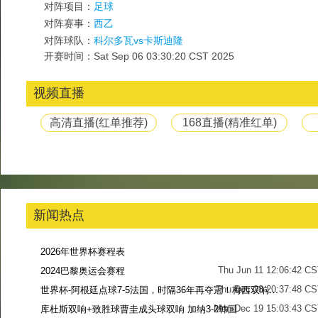
对阵项目：
足球
对阵赛事：
西乙
对阵球队：
科尔多瓦vs卡斯迪隆
开赛时间：Sat Sep 06 03:30:20 CST 2025
视频直播
高清直播(红单推荐)
168直播(精准红单)
新闻热点
2026年世界杯赛程表
Thu Jun 11 12:06:42 C
2024巴黎奥运会赛程
Thu Dec 28 20:37:48 CS
世界杯-阿根廷点球7-5法国，时隔36年再夺冠！梅西双响姆巴佩戴帽
Mon Dec 19 15:03:43 CS
库杜斯双响+致胜球曹圭成头球双响 加纳3-2韩国