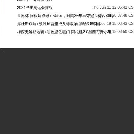
Thu Jun 11 12:06:42 C
2024巴黎奥运会赛程
Thu Dec 28 20:37:48 CS
世界杯-阿根廷点球7-5法国，时隔36年再夺冠！梅西双响姆巴佩戴帽
Mon Dec 19 15:03:43 CS
库杜斯双响+致胜球曹圭成头球双响 加纳3-2韩国
Tue Nov 29 13:08:50 CS
梅西无解贴地斩+助攻恩佐破门 阿根廷2-0墨西哥升小组第二
Sun Nov 27 13:39:42 CS
-->