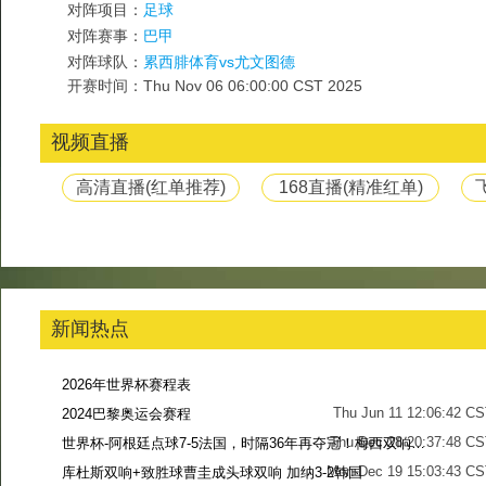
对阵项目：
足球
对阵赛事：
巴甲
对阵球队：
累西腓体育vs尤文图德
开赛时间：Thu Nov 06 06:00:00 CST 2025
视频直播
高清直播(红单推荐)
168直播(精准红单)
新闻热点
2026年世界杯赛程表
Thu Jun 11 12:06:42 C
2024巴黎奥运会赛程
Thu Dec 28 20:37:48 CS
世界杯-阿根廷点球7-5法国，时隔36年再夺冠！梅西双响姆巴佩戴帽
Mon Dec 19 15:03:43 CS
库杜斯双响+致胜球曹圭成头球双响 加纳3-2韩国