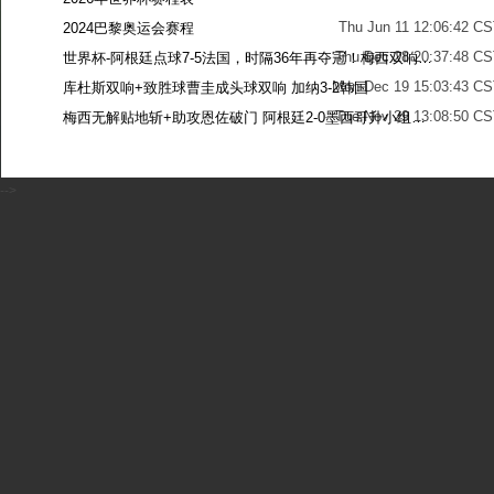
Thu Jun 11 12:06:42 C
2024巴黎奥运会赛程
Thu Dec 28 20:37:48 CS
世界杯-阿根廷点球7-5法国，时隔36年再夺冠！梅西双响姆巴佩戴帽
Mon Dec 19 15:03:43 CS
库杜斯双响+致胜球曹圭成头球双响 加纳3-2韩国
Tue Nov 29 13:08:50 CS
梅西无解贴地斩+助攻恩佐破门 阿根廷2-0墨西哥升小组第二
Sun Nov 27 13:39:42 CS
-->