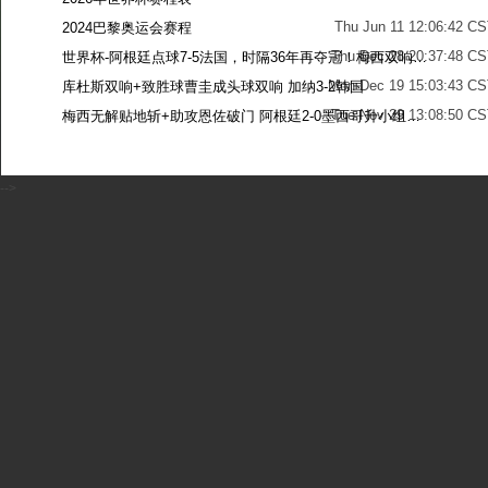
Thu Jun 11 12:06:42 C
2024巴黎奥运会赛程
Thu Dec 28 20:37:48 CS
世界杯-阿根廷点球7-5法国，时隔36年再夺冠！梅西双响姆巴佩戴帽
Mon Dec 19 15:03:43 CS
库杜斯双响+致胜球曹圭成头球双响 加纳3-2韩国
Tue Nov 29 13:08:50 CS
梅西无解贴地斩+助攻恩佐破门 阿根廷2-0墨西哥升小组第二
Sun Nov 27 13:39:42 CS
-->