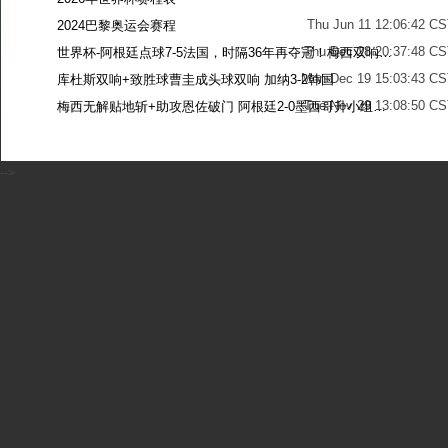
Thu Jun 11 12:06:42 C
2024巴黎奥运会赛程
Thu Dec 28 20:37:48 CS
世界杯-阿根廷点球7-5法国，时隔36年再夺冠！梅西双响姆巴佩戴帽
Mon Dec 19 15:03:43 CS
库杜斯双响+致胜球曹圭成头球双响 加纳3-2韩国
Tue Nov 29 13:08:50 CS
梅西无解贴地斩+助攻恩佐破门 阿根廷2-0墨西哥升小组第二
Sun Nov 27 13:39:42 CS
-->