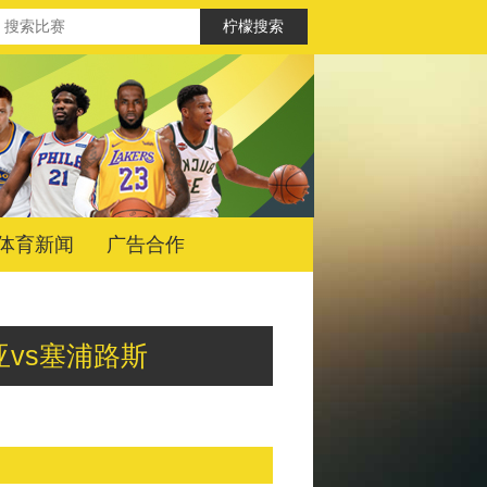
体育新闻
广告合作
文尼亚vs塞浦路斯