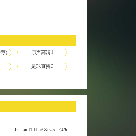
荐)
原声高清1
足球直播3
Thu Jun 11 11:59:23 CST 2026