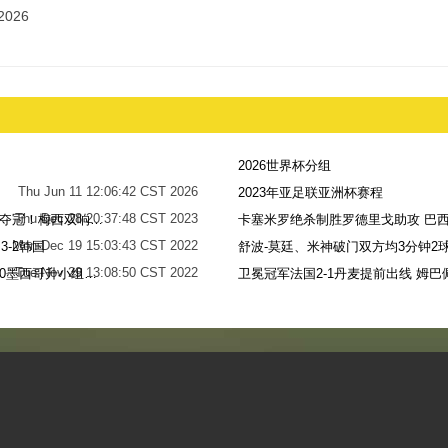
2026
2026世界杯分组
Thu Jun 11 12:06:42 CST 2026
2023年亚足联亚洲杯赛程
Thu Dec 28 20:37:48 CST 2023
世界杯-阿根廷点球7-5法国，时隔36年再夺冠！梅西双响姆巴佩戴帽
卡塞米罗绝杀制胜罗德里戈助攻 巴西
Mon Dec 19 15:03:43 CST 2022
-2韩国
舒波-莫廷、米神破门双方均3分钟2球
Tue Nov 29 13:08:50 CST 2022
梅西无解贴地斩+助攻恩佐破门 阿根廷2-0墨西哥升小组第二
卫冕冠军法国2-1丹麦提前出线 姆巴
Sun Nov 27 13:39:42 CST 2022