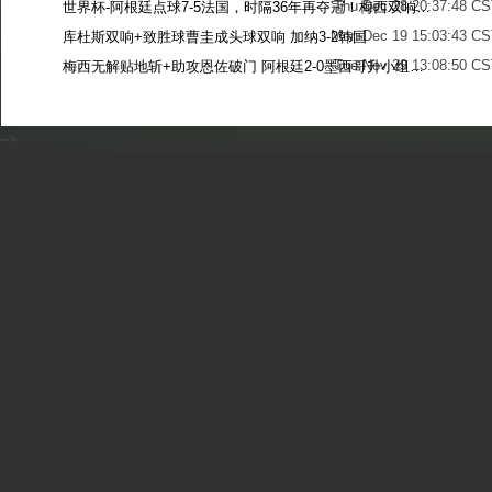
Thu Dec 28 20:37:48 CS
世界杯-阿根廷点球7-5法国，时隔36年再夺冠！梅西双响姆巴佩戴帽
Mon Dec 19 15:03:43 CS
库杜斯双响+致胜球曹圭成头球双响 加纳3-2韩国
Tue Nov 29 13:08:50 CS
梅西无解贴地斩+助攻恩佐破门 阿根廷2-0墨西哥升小组第二
Sun Nov 27 13:39:42 CS
-->