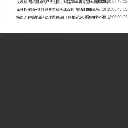
Thu Dec 28 20:37:48 CS
世界杯-阿根廷点球7-5法国，时隔36年再夺冠！梅西双响姆巴佩戴帽
Mon Dec 19 15:03:43 CS
库杜斯双响+致胜球曹圭成头球双响 加纳3-2韩国
Tue Nov 29 13:08:50 CS
梅西无解贴地斩+助攻恩佐破门 阿根廷2-0墨西哥升小组第二
Sun Nov 27 13:39:42 CS
-->