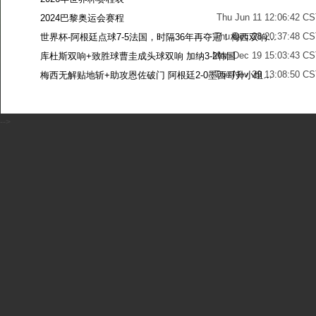
Thu Jun 11 12:06:42 C
2024巴黎奥运会赛程
Thu Dec 28 20:37:48 CS
世界杯-阿根廷点球7-5法国，时隔36年再夺冠！梅西双响姆巴佩戴帽
Mon Dec 19 15:03:43 CS
库杜斯双响+致胜球曹圭成头球双响 加纳3-2韩国
Tue Nov 29 13:08:50 CS
梅西无解贴地斩+助攻恩佐破门 阿根廷2-0墨西哥升小组第二
Sun Nov 27 13:39:42 CS
-->