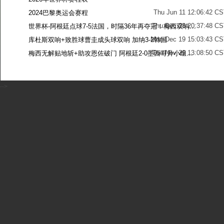
Thu Jun 11 12:06:42 C
2024巴黎奥运会赛程
Thu Dec 28 20:37:48 CS
世界杯-阿根廷点球7-5法国，时隔36年再夺冠！梅西双响姆巴佩戴帽
Mon Dec 19 15:03:43 CS
库杜斯双响+致胜球曹圭成头球双响 加纳3-2韩国
Tue Nov 29 13:08:50 CS
梅西无解贴地斩+助攻恩佐破门 阿根廷2-0墨西哥升小组第二
Sun Nov 27 13:39:42 CS
-->